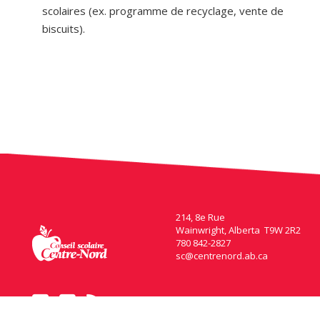
scolaires (ex. programme de recyclage, vente de
biscuits).
214, 8e Rue
Wainwright, Alberta T9W 2R2
780 842-2827
sc@centrenord.ab.ca